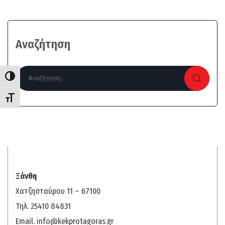
Αναζήτηση
Search
Εναλλαγή Υψηλής Αντίθεσης
Εναλλαγή Μεγέθους Γραμμάτων
Ξάνθη
Χατζησταύρου 11 – 67100
Τηλ. 25410 84831
Email.
info@kekprotagoras.gr