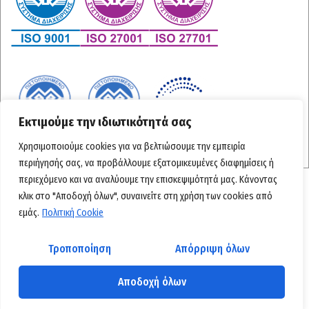
Εκτιμούμε την ιδιωτικότητά σας
Χρησιμοποιούμε cookies για να βελτιώσουμε την εμπειρία
περιήγησής σας, να προβάλλουμε εξατομικευμένες διαφημίσεις ή
περιεχόμενο και να αναλύουμε την επισκεψιμότητά μας. Κάνοντας
κλικ στο "Αποδοχή όλων", συναινείτε στη χρήση των cookies από
εμάς.
Πολιτική Cookie
© 2024
Πρωταγόρας
– All rights reserved by
sinnefo.cloud
Τροποποίηση
Απόρριψη όλων
Αποδοχή όλων